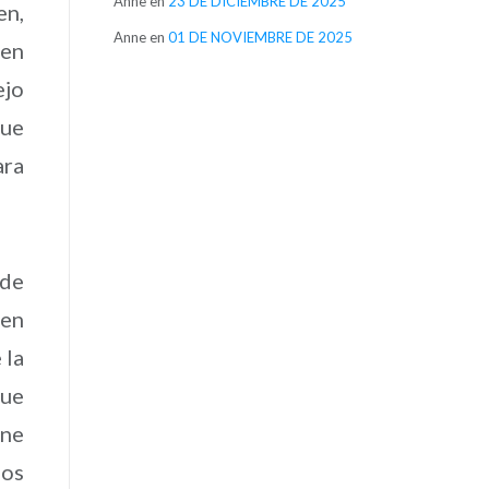
Anne
en
23 DE DICIEMBRE DE 2025
en,
Anne
en
01 DE NOVIEMBRE DE 2025
 en
ejo
que
ara
 de
 en
 la
que
ene
mos