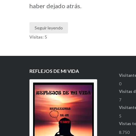
haber dejado atrás.
Seguir leyendo
Visitas: 5
REFLEJOS DE MI VIDA
Visitante
0
Visitas 
7
Visitant
5
Vistas t
8.750