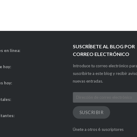
SUSCRÍBETE AL BLOG POR
s en línea:
CORREO ELECTRÓNICO
Introduce tu correo electrónico par
de hoy:
suscribirte a este blog y recibir avis
nuevas entradas.
es hoy:
Dirección
otales:
de
correo
SUSCRIBIR
itantes:
electrónico
Únete a otros 6 suscriptores