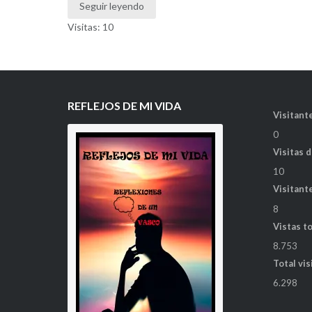
Seguir leyendo
Visitas: 10
REFLEJOS DE MI VIDA
Visitante
0
Visitas 
10
Visitant
8
Vistas t
8.753
Total vis
6.298