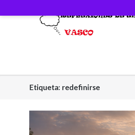
Saltar
al
contenido
Etiqueta:
redefinirse