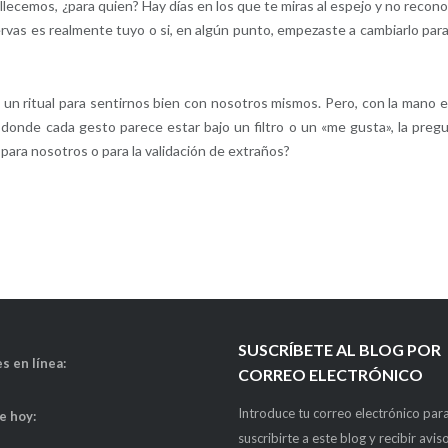
cemos, ¿para quien? Hay días en los que te miras al espejo y no recon
ervas es realmente tuyo o si, en algún punto, empezaste a cambiarlo para
un ritual para sentirnos bien con nosotros mismos. Pero, con la mano e
s, donde cada gesto parece estar bajo un filtro o un «me gusta», la preg
ara nosotros o para la validación de extraños?
SUSCRÍBETE AL BLOG POR
s en línea:
CORREO ELECTRÓNICO
Introduce tu correo electrónico par
de hoy:
suscribirte a este blog y recibir avis