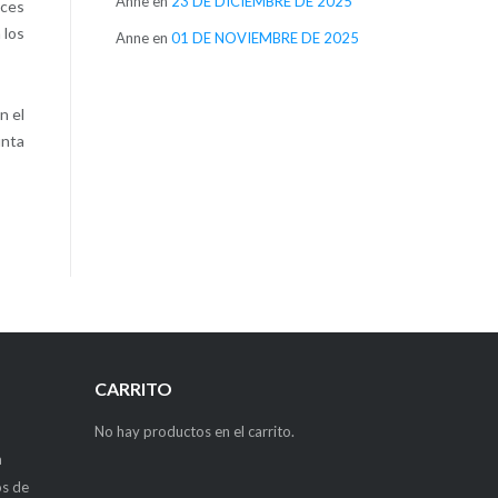
Anne
en
23 DE DICIEMBRE DE 2025
oces
 los
Anne
en
01 DE NOVIEMBRE DE 2025
n el
unta
CARRITO
No hay productos en el carrito.
a
os de