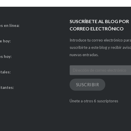
SUSCRÍBETE AL BLOG POR
s en línea:
CORREO ELECTRÓNICO
Introduce tu correo electrónico par
de hoy:
suscribirte a este blog y recibir avis
nuevas entradas.
es hoy:
Dirección
otales:
de
correo
SUSCRIBIR
itantes:
electrónico
Únete a otros 6 suscriptores