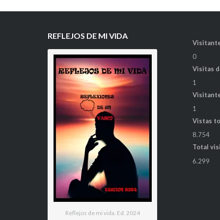
REFLEJOS DE MI VIDA
Visitante
0
Visitas 
1
Visitant
1
Vistas t
8.754
Total vis
6.299
Reflejos de mi vida. Ed. 2024