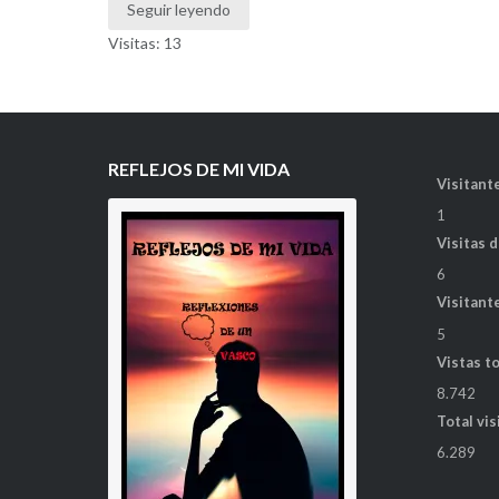
Seguir leyendo
Visitas: 13
REFLEJOS DE MI VIDA
Visitante
1
Visitas 
6
Visitant
5
Vistas t
8.742
Total vis
6.289