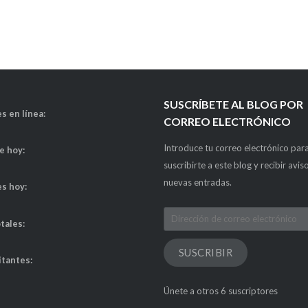
SUSCRÍBETE AL BLOG POR
s en línea:
CORREO ELECTRÓNICO
Introduce tu correo electrónico par
de hoy:
suscribirte a este blog y recibir avis
nuevas entradas.
es hoy:
Dirección
otales:
de
correo
SUSCRIBIR
itantes:
electrónico
Únete a otros 6 suscriptores