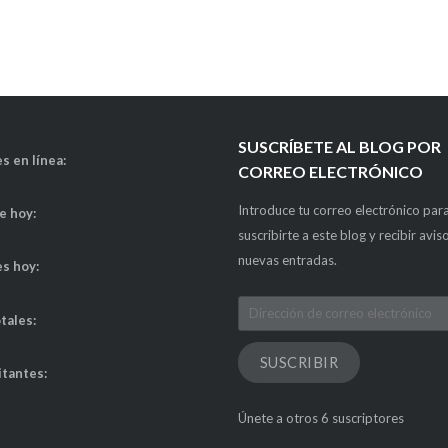
SUSCRÍBETE AL BLOG POR
s en línea:
CORREO ELECTRÓNICO
Introduce tu correo electrónico par
de hoy:
suscribirte a este blog y recibir avis
nuevas entradas.
es hoy:
Dirección
otales:
de
correo
SUSCRIBIR
itantes:
electrónico
Únete a otros 6 suscriptores