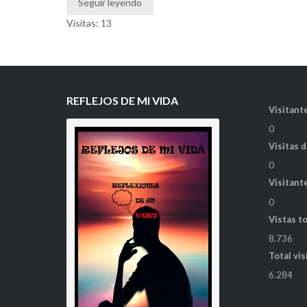
Seguir leyendo
Visitas: 13
REFLEJOS DE MI VIDA
Visitante
0
Visitas 
0
Visitant
0
Vistas t
8.736
Total vis
6.284