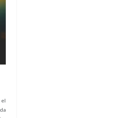
 el
ida