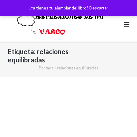
Saltar
¿Ya tienes tu ejemplar del libro?
Descartar
al
contenido
Etiqueta:
relaciones
equilibradas
Portada
»
relaciones equilibradas