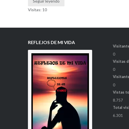
Seguir leyendo
Visitas: 10
REFLEJOS DE MI VIDA
Visitante
0
Visitas 
0
Visitant
0
Vistas t
8.757
Total vis
6.301