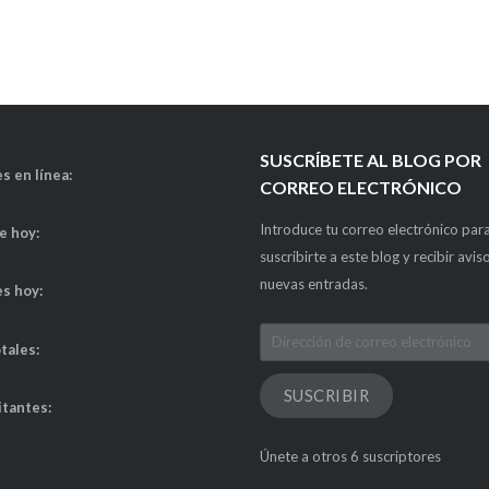
SUSCRÍBETE AL BLOG POR
s en línea:
CORREO ELECTRÓNICO
Introduce tu correo electrónico par
de hoy:
suscribirte a este blog y recibir avis
nuevas entradas.
es hoy:
Dirección
otales:
de
correo
SUSCRIBIR
itantes:
electrónico
Únete a otros 6 suscriptores