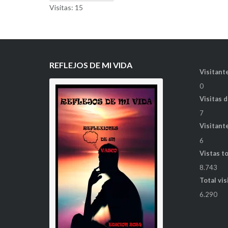
Visitas: 15
REFLEJOS DE MI VIDA
Visitante
0
Visitas 
7
Visitant
6
Vistas t
8.743
Total vis
6.290