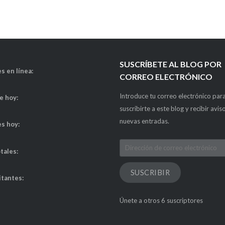
SUSCRÍBETE AL BLOG POR
s en línea:
CORREO ELECTRÓNICO
Introduce tu correo electrónico par
de hoy:
suscribirte a este blog y recibir avis
nuevas entradas.
es hoy:
Dirección
otales:
de
correo
SUSCRIBIR
itantes:
electrónico
Únete a otros 6 suscriptores