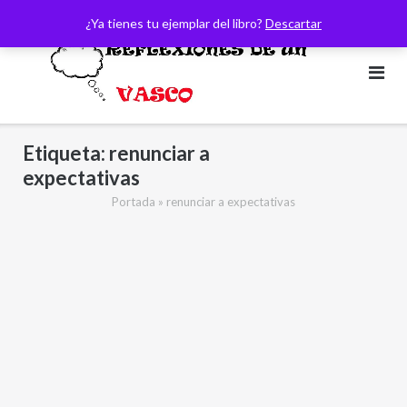
Saltar
¿Ya tienes tu ejemplar del libro?
Descartar
al
contenido
Etiqueta:
renunciar a
expectativas
Portada
»
renunciar a expectativas