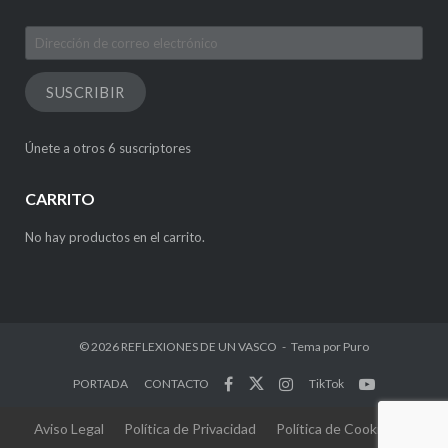
Dirección
de
correo
SUSCRIBIR
electrónico
Únete a otros 6 suscriptores
CARRITO
No hay productos en el carrito.
© 2026
REFLEXIONES DE UN VASCO
Tema por
Puro
PORTADA
CONTACTO
TikTok
Aviso Legal
Política de Privacidad
Política de Cookies