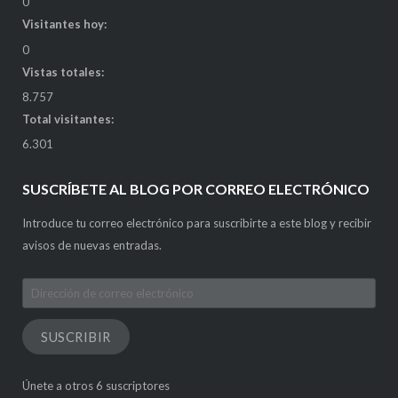
0
Visitantes hoy:
0
Vistas totales:
8.757
Total visitantes:
6.301
SUSCRÍBETE AL BLOG POR CORREO ELECTRÓNICO
Introduce tu correo electrónico para suscribirte a este blog y recibir
avisos de nuevas entradas.
Dirección
de
correo
SUSCRIBIR
electrónico
Únete a otros 6 suscriptores