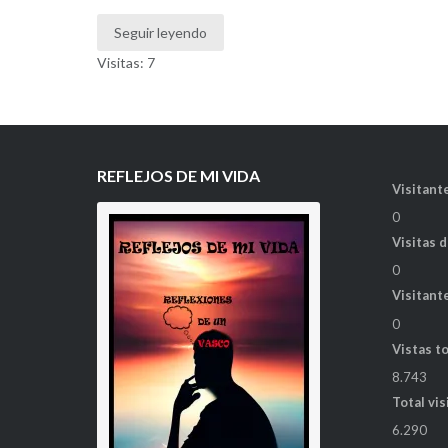
Seguir leyendo
Visitas: 7
REFLEJOS DE MI VIDA
Visitante
0
Visitas 
0
Visitant
0
Vistas t
8.743
Total vis
6.290