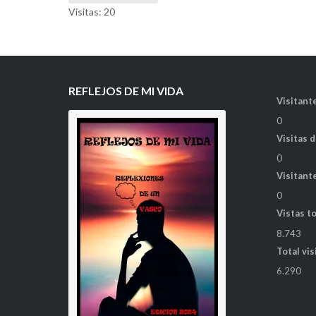
Visitas: 20
REFLEJOS DE MI VIDA
Visitante
0
Visitas 
0
Visitant
0
Vistas t
8.743
Total vis
6.290