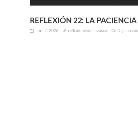
REFLEXIÓN 22: LA PACIENC
abril 2, 2026
reflexionesdeunvasco
Deja un co