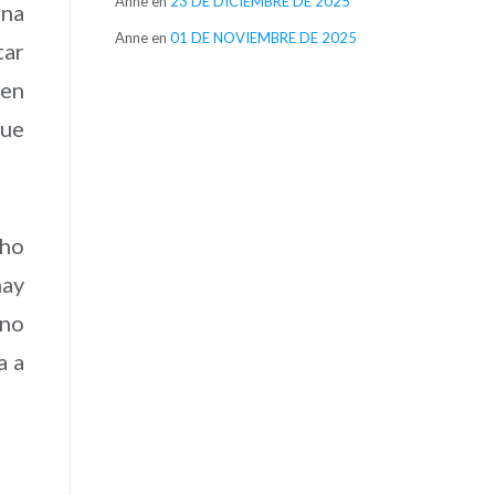
Anne
en
23 DE DICIEMBRE DE 2025
una
Anne
en
01 DE NOVIEMBRE DE 2025
tar
 en
gue
cho
hay
 no
a a