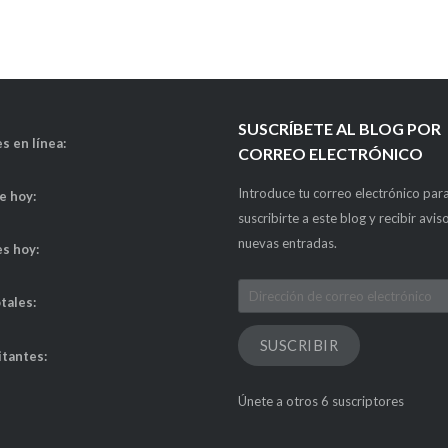
SUSCRÍBETE AL BLOG POR
s en línea:
CORREO ELECTRÓNICO
Introduce tu correo electrónico par
de hoy:
suscribirte a este blog y recibir avis
nuevas entradas.
es hoy:
Dirección
otales:
de
correo
SUSCRIBIR
itantes:
electrónico
Únete a otros 6 suscriptores