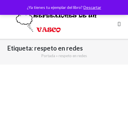
Saltar
¿Ya tienes tu ejemplar del libro?
Descartar
al
contenido
Etiqueta:
respeto en redes
Portada
»
respeto en redes