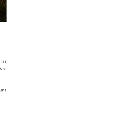
 las
e el
 una