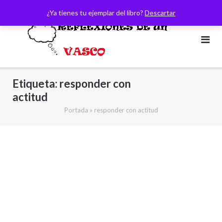
Saltar
¿Ya tienes tu ejemplar del libro?
Descartar
al
contenido
Etiqueta:
responder con
actitud
Portada
»
responder con actitud