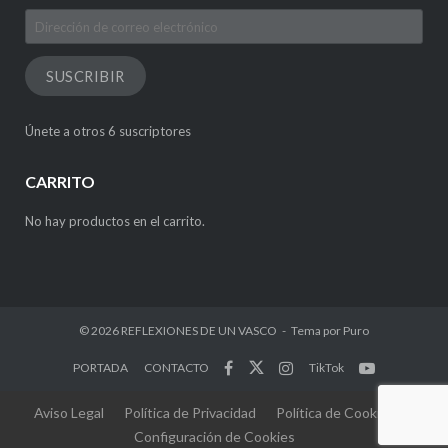
Dirección
de
correo
SUSCRIBIR
electrónico
Únete a otros 6 suscriptores
CARRITO
No hay productos en el carrito.
© 2026
REFLEXIONES DE UN VASCO
Tema por
Puro
PORTADA
CONTACTO
TikTok
Aviso Legal
Política de Privacidad
Política de Cookies
Configuración de Cookies