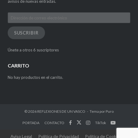
avisos de nuevas entradas.
Dirección
de
correo
SUSCRIBIR
electrónico
Únete a otros 6 suscriptores
CARRITO
No hay productos en el carrito.
© 2026
REFLEXIONES DE UN VASCO
Tema por
Puro
PORTADA
CONTACTO
TikTok
Aviso Legal
Política de Privacidad
Política de Cookies