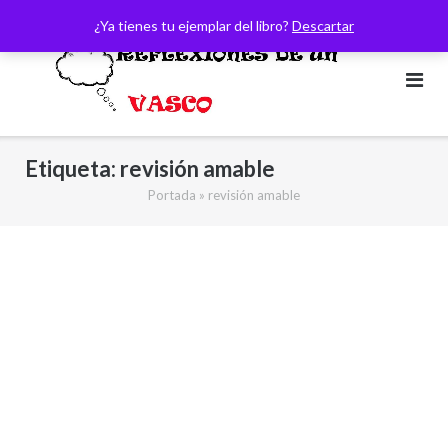
Saltar
¿Ya tienes tu ejemplar del libro?
Descartar
al
contenido
Etiqueta:
revisión amable
Portada
»
revisión amable