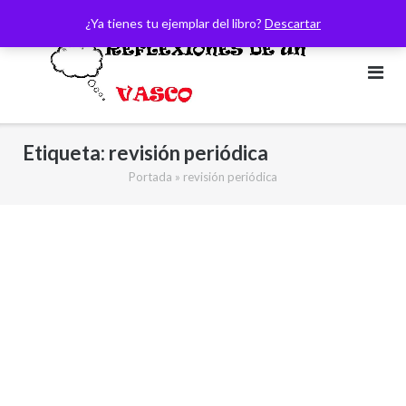
Saltar
¿Ya tienes tu ejemplar del libro?
Descartar
al
contenido
Etiqueta:
revisión periódica
Portada
»
revisión periódica