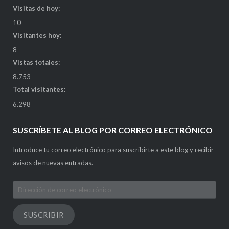
Visitas de hoy:
10
Visitantes hoy:
8
Vistas totales:
8.753
Total visitantes:
6.298
SUSCRÍBETE AL BLOG POR CORREO ELECTRÓNICO
Introduce tu correo electrónico para suscribirte a este blog y recibir
avisos de nuevas entradas.
Dirección
de
correo
SUSCRIBIR
electrónico