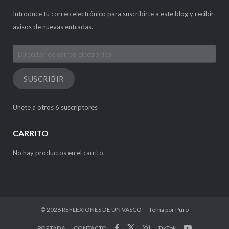
Introduce tu correo electrónico para suscribirte a este blog y recibir
avisos de nuevas entradas.
Dirección
de
correo
SUSCRIBIR
electrónico
Únete a otros 6 suscriptores
CARRITO
No hay productos en el carrito.
© 2026
REFLEXIONES DE UN VASCO
Tema por
Puro
PORTADA
CONTACTO
TikTok