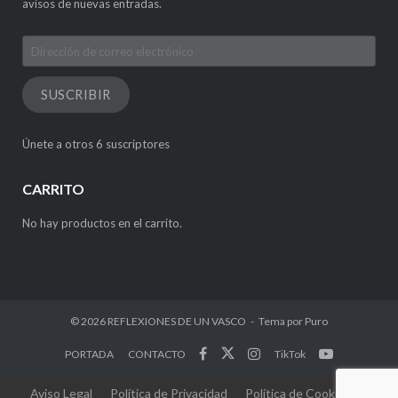
avisos de nuevas entradas.
Dirección
de
correo
SUSCRIBIR
electrónico
Únete a otros 6 suscriptores
CARRITO
No hay productos en el carrito.
© 2026
REFLEXIONES DE UN VASCO
Tema por
Puro
PORTADA
CONTACTO
TikTok
Aviso Legal
Política de Privacidad
Política de Cookies