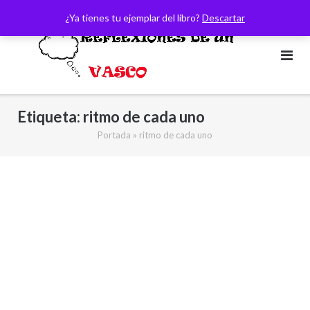
Saltar
¿Ya tienes tu ejemplar del libro?
Descartar
al
contenido
Etiqueta:
ritmo de cada uno
Portada
»
ritmo de cada uno