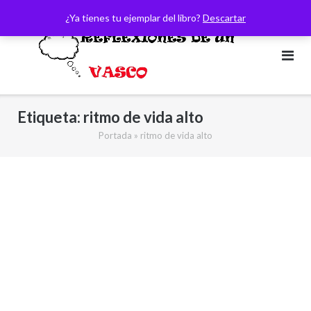
Saltar
¿Ya tienes tu ejemplar del libro?
Descartar
al
contenido
Etiqueta:
ritmo de vida alto
Portada
»
ritmo de vida alto