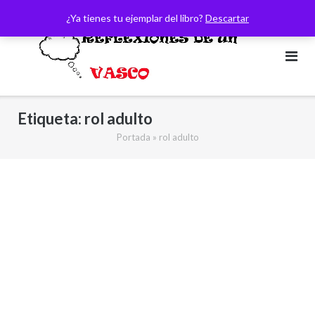
Saltar
¿Ya tienes tu ejemplar del libro?
Descartar
al
contenido
Etiqueta:
rol adulto
Portada
»
rol adulto