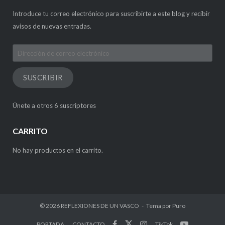
Introduce tu correo electrónico para suscribirte a este blog y recibir
avisos de nuevas entradas.
Dirección
de
correo
SUSCRIBIR
electrónico
Únete a otros 6 suscriptores
CARRITO
No hay productos en el carrito.
© 2026
REFLEXIONES DE UN VASCO
Tema por
Puro
PORTADA
CONTACTO
TikTok