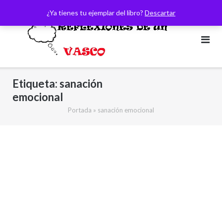
Saltar
¿Ya tienes tu ejemplar del libro?
Descartar
al
contenido
Etiqueta:
sanación
emocional
Portada
»
sanación emocional