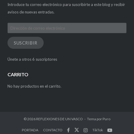
Introduce tu correo electrónico para suscribirte a este blog y recibir
avisos de nuevas entradas.
Dirección
de
correo
SUSCRIBIR
electrónico
Únete a otros 6 suscriptores
CARRITO
No hay productos en el carrito.
© 2026
REFLEXIONES DE UN VASCO
Tema por
Puro
PORTADA
CONTACTO
TikTok