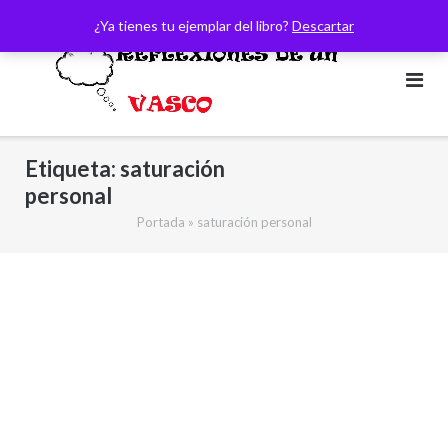
Saltar
¿Ya tienes tu ejemplar del libro?
Descartar
al
contenido
Etiqueta:
saturación
personal
Portada
»
saturación personal