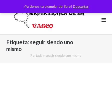
Saltar
¿Ya tienes tu ejemplar del libro?
Descartar
al
contenido
Etiqueta:
seguir siendo uno
mismo
Portada
»
seguir siendo uno mismo