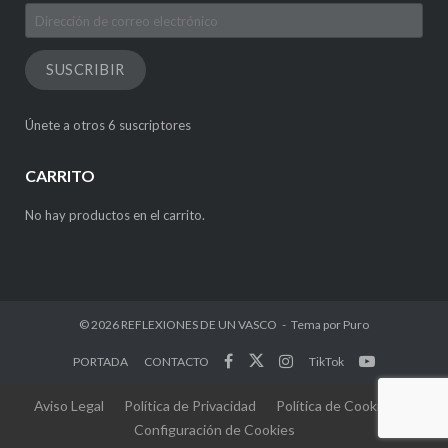
Dirección
de
correo
SUSCRIBIR
electrónico
Únete a otros 6 suscriptores
CARRITO
No hay productos en el carrito.
© 2026
REFLEXIONES DE UN VASCO
Tema por
Puro
PORTADA
CONTACTO
TikTok
Aviso Legal
Política de Privacidad
Política de Cookies
Configuración de Cookies