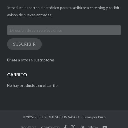
Introduce tu correo electrónico para suscribirte a este blog y recibir
avisos de nuevas entradas.
Dirección
de
correo
SUSCRIBIR
electrónico
Únete a otros 6 suscriptores
CARRITO
No hay productos en el carrito.
© 2026
REFLEXIONES DE UN VASCO
Tema por
Puro
PORTADA
CONTACTO
TikTok