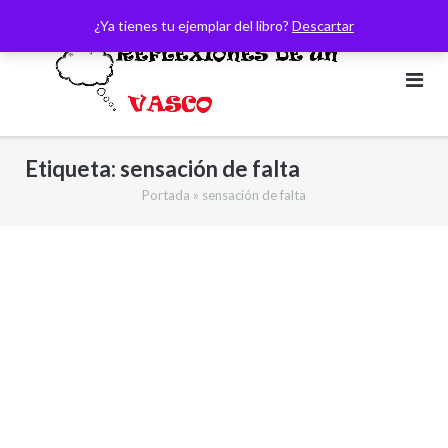
Saltar
¿Ya tienes tu ejemplar del libro?
Descartar
al
contenido
Etiqueta:
sensación de falta
Portada
»
sensación de falta