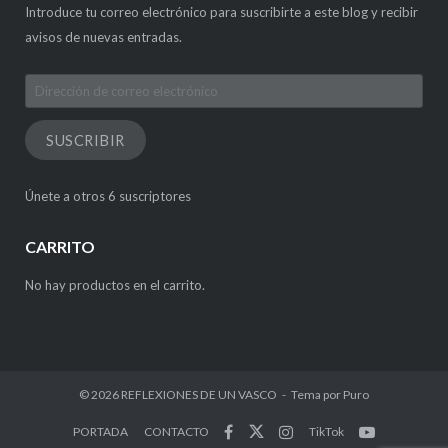
Introduce tu correo electrónico para suscribirte a este blog y recibir
avisos de nuevas entradas.
Dirección
de
correo
SUSCRIBIR
electrónico
Únete a otros 6 suscriptores
CARRITO
No hay productos en el carrito.
© 2026
REFLEXIONES DE UN VASCO
Tema por
Puro
PORTADA
CONTACTO
TikTok