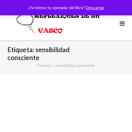
Saltar
¿Ya tienes tu ejemplar del libro?
Descartar
al
contenido
Etiqueta:
sensibilidad
consciente
Portada
»
sensibilidad consciente