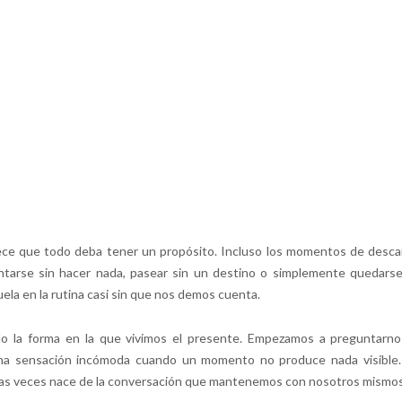
ece que todo deba tener un propósito. Incluso los momentos de desc
entarse sin hacer nada, pasear sin un destino o simplemente quedars
uela en la rutina casi sin que nos demos cuenta.
do la forma en la que vivimos el presente. Empezamos a preguntarno
na sensación incómoda cuando un momento no produce nada visible
has veces nace de la conversación que mantenemos con nosotros mismos