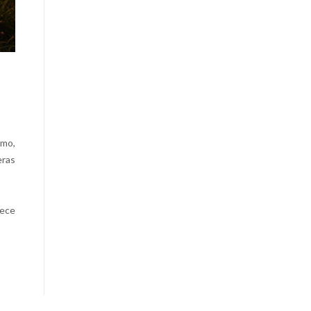
tmo,
eras
rece