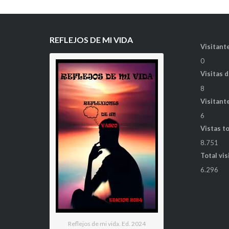
REFLEJOS DE MI VIDA
Visitante
0
Visitas 
8
Visitant
6
Vistas t
8.751
Total vis
6.296
Reflejos de mi vida. Ed. 2024