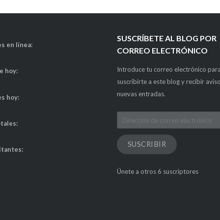
SUSCRÍBETE AL BLOG POR
s en línea:
CORREO ELECTRÓNICO
Introduce tu correo electrónico par
de hoy:
suscribirte a este blog y recibir avis
nuevas entradas.
es hoy:
Dirección
otales:
de
correo
SUSCRIBIR
itantes:
electrónico
Únete a otros 6 suscriptores