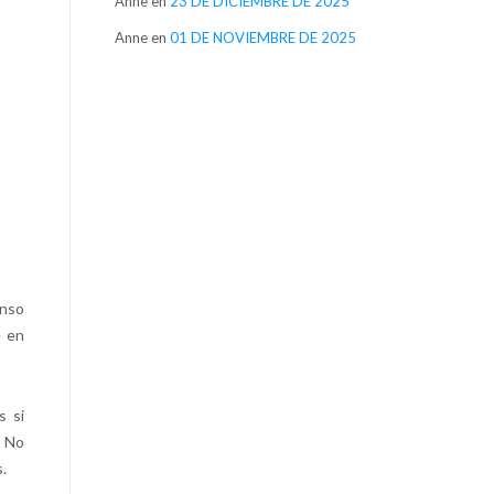
Anne
en
23 DE DICIEMBRE DE 2025
Anne
en
01 DE NOVIEMBRE DE 2025
anso
e en
s si
. No
.