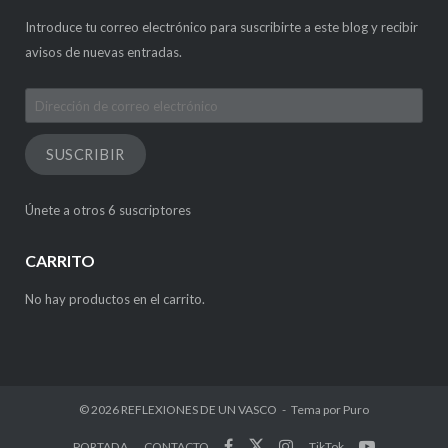
Introduce tu correo electrónico para suscribirte a este blog y recibir
avisos de nuevas entradas.
Dirección
de
correo
SUSCRIBIR
electrónico
Únete a otros 6 suscriptores
CARRITO
No hay productos en el carrito.
© 2026
REFLEXIONES DE UN VASCO
Tema por
Puro
PORTADA
CONTACTO
TikTok