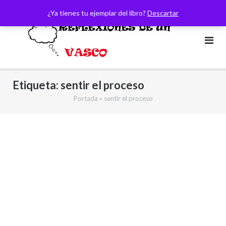
Saltar
¿Ya tienes tu ejemplar del libro?
Descartar
al
contenido
Etiqueta:
sentir el proceso
Portada
»
sentir el proceso