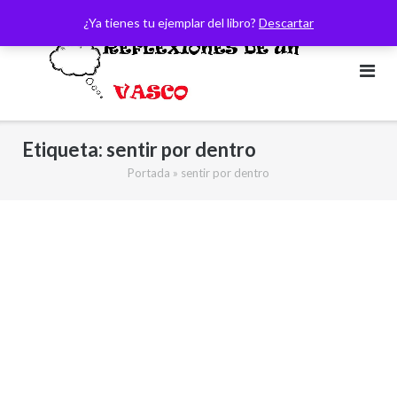
Saltar
¿Ya tienes tu ejemplar del libro?
Descartar
al
contenido
Etiqueta:
sentir por dentro
Portada
»
sentir por dentro