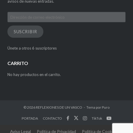
avisos de nuevas entradas.
Dirección
de
correo
SUSCRIBIR
electrónico
Únete a otros 6 suscriptores
CARRITO
No hay productos en el carrito.
© 2026
REFLEXIONES DE UN VASCO
Tema por
Puro
PORTADA
CONTACTO
TikTok
Aviso Legal
Política de Privacidad
Política de Cookies