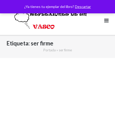
Saltar
¿Ya tienes tu ejemplar del libro?
Descartar
al
contenido
Etiqueta:
ser firme
Portada
»
ser firme