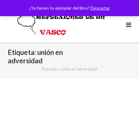
Saltar
¿Ya tienes tu ejemplar del libro?
Descartar
al
contenido
Etiqueta:
unión en
adversidad
Portada
»
unión en adversidad