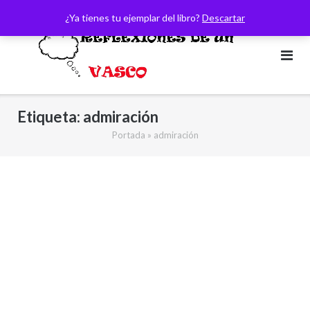
Saltar
¿Ya tienes tu ejemplar del libro?
Descartar
al
contenido
Etiqueta:
admiración
Portada
»
admiración