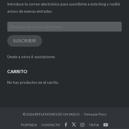
Introduce tu correo electrónico para suscribirte a este blog y recibir
avisos de nuevas entradas.
Dirección
de
correo
SUSCRIBIR
electrónico
Únete a otros 6 suscriptores
CARRITO
No hay productos en el carrito.
© 2026
REFLEXIONES DE UN VASCO
Tema por
Puro
PORTADA
CONTACTO
TikTok