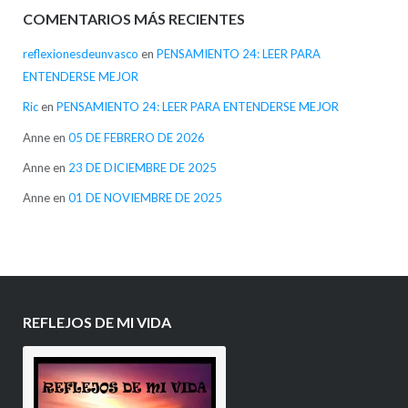
COMENTARIOS MÁS RECIENTES
reflexionesdeunvasco
en
PENSAMIENTO 24: LEER PARA
ENTENDERSE MEJOR
Ric
en
PENSAMIENTO 24: LEER PARA ENTENDERSE MEJOR
Anne
en
05 DE FEBRERO DE 2026
Anne
en
23 DE DICIEMBRE DE 2025
Anne
en
01 DE NOVIEMBRE DE 2025
REFLEJOS DE MI VIDA