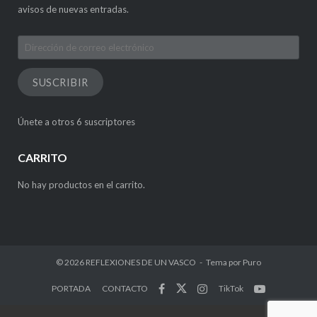
avisos de nuevas entradas.
Dirección
de
correo
SUSCRIBIR
electrónico
Únete a otros 6 suscriptores
CARRITO
No hay productos en el carrito.
© 2026
REFLEXIONES DE UN VASCO
Tema por
Puro
PORTADA
CONTACTO
TikTok