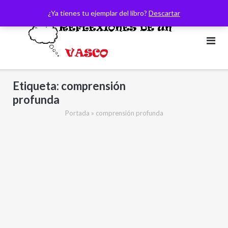
Saltar
¿Ya tienes tu ejemplar del libro?
Descartar
al
contenido
Etiqueta:
comprensión
profunda
Portada
»
comprensión profunda