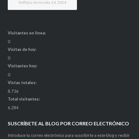
Reflejos de mi vida. Ed. 2024
Visitantes en línea:
0
Visitas de hoy:
0
Visitantes hoy:
0
Vistas totales:
8.736
Total visitantes:
6.284
SUSCRÍBETE AL BLOG POR CORREO ELECTRÓNICO
Introduce tu correo electrónico para suscribirte a este blog y recibir