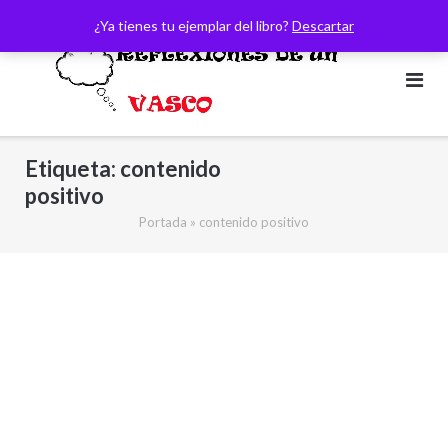
Saltar
¿Ya tienes tu ejemplar del libro?
Descartar
al
contenido
Etiqueta:
contenido
positivo
Portada
»
contenido positivo