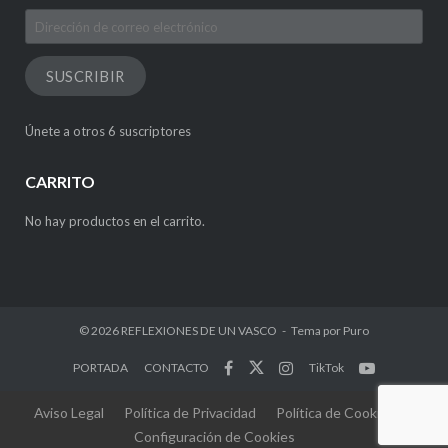
Dirección
de
correo
SUSCRIBIR
electrónico
Únete a otros 6 suscriptores
CARRITO
No hay productos en el carrito.
© 2026
REFLEXIONES DE UN VASCO
Tema por
Puro
PORTADA
CONTACTO
TikTok
Aviso Legal
Política de Privacidad
Política de Cookies
Configuración de Cookies