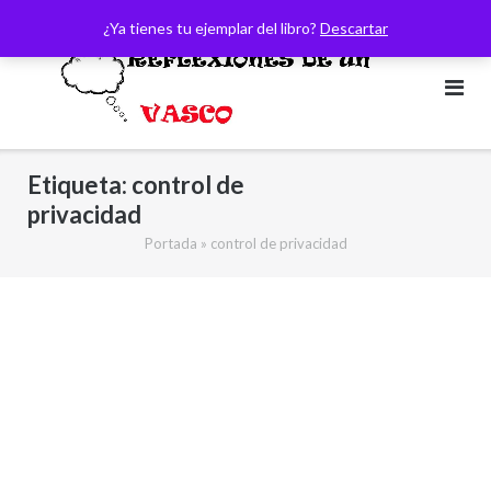
Saltar
¿Ya tienes tu ejemplar del libro?
Descartar
al
contenido
Etiqueta:
control de
privacidad
Portada
»
control de privacidad