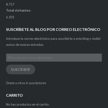
8.757
Total visitantes:
6.301
SUSCRÍBETE AL BLOG POR CORREO ELECTRÓNICO
Introduce tu correo electrónico para suscribirte a este blog y recibir
avisos de nuevas entradas.
Dirección
de
correo
SUSCRIBIR
electrónico
Únete a otros 6 suscriptores
CARRITO
No hay productos en el carrito.