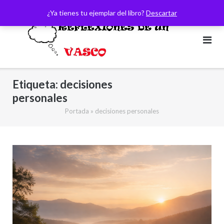
Saltar
¿Ya tienes tu ejemplar del libro?
Descartar
al
contenido
Etiqueta:
decisiones
personales
Portada
»
decisiones personales