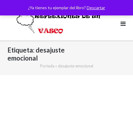
Saltar
¿Ya tienes tu ejemplar del libro?
Descartar
al
contenido
Etiqueta:
desajuste
emocional
Portada
»
desajuste emocional