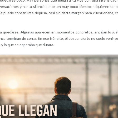
 quedarse poco. Hay personas que llegan a tu vida con una intensidad
ersaciones y hasta silencios que, en muy poco tiempo, adquieren un 
a puede construirse deprisa, casi sin darte margen para cuestionarla, 
ra quedarse. Algunas aparecen en momentos concretos, encajan lo jus
ca terminan de cerrar. En ese tránsito, el desconcierto no suele venir po
ió y lo que se esperaba que durara.