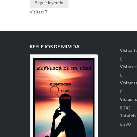
Seguir leyendo
Visitas: 7
REFLEJOS DE MI VIDA
Visitante
0
Visitas 
0
Visitant
0
Vistas t
8.743
Total vis
6.290