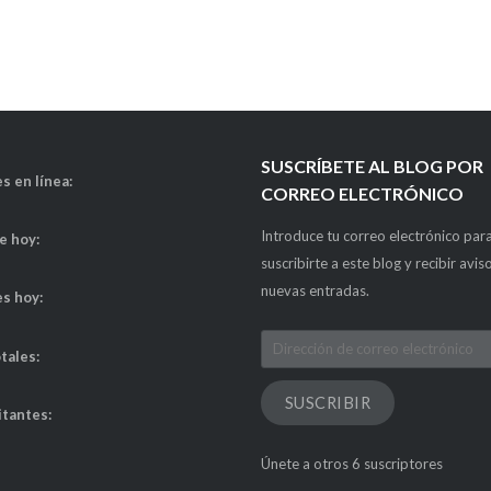
SUSCRÍBETE AL BLOG POR
s en línea:
CORREO ELECTRÓNICO
Introduce tu correo electrónico par
de hoy:
suscribirte a este blog y recibir avis
nuevas entradas.
es hoy:
Dirección
otales:
de
correo
SUSCRIBIR
itantes:
electrónico
Únete a otros 6 suscriptores