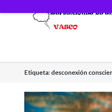
Saltar
al
contenido
Etiqueta:
desconexión conscie