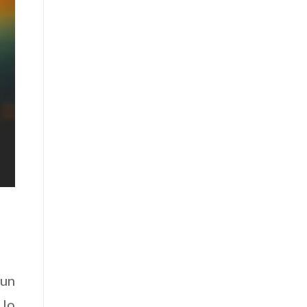
 un
 lo