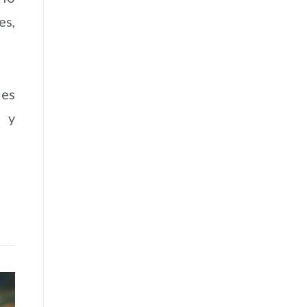
es,
des
, y