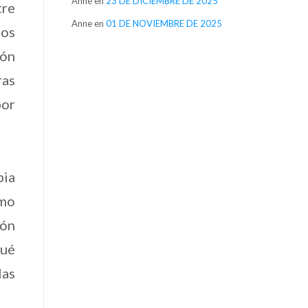
Anne
en
23 DE DICIEMBRE DE 2025
tre
Anne
en
01 DE NOVIEMBRE DE 2025
tos
ión
ras
por
pia
smo
ión
qué
las