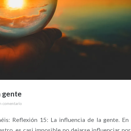
a gente
n comentario
éis: Reflexión 15: La influencia de la gente. En
ro, es casi imposible no dejarse influenciar por