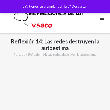
Saltar
¿Ya tienes tu ejemplar del libro?
Descartar
al
contenido
Reflexión 14: Las redes destruyen la
autoestima
Portada
»
Reflexión 14: Las redes destruyen la autoestima